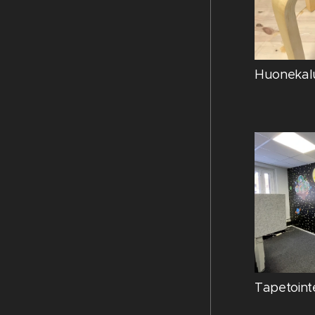
Huonekalu
Tapetoint