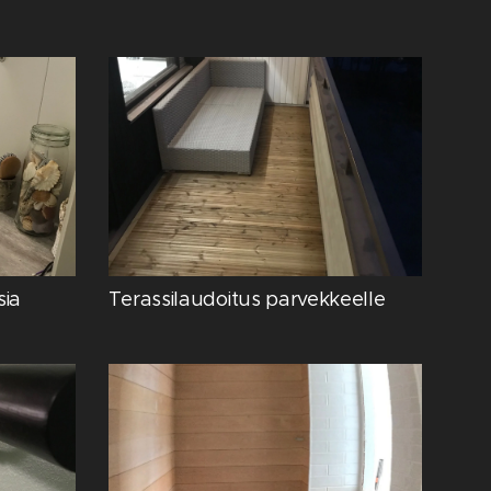
sia
Terassilaudoitus parvekkeelle