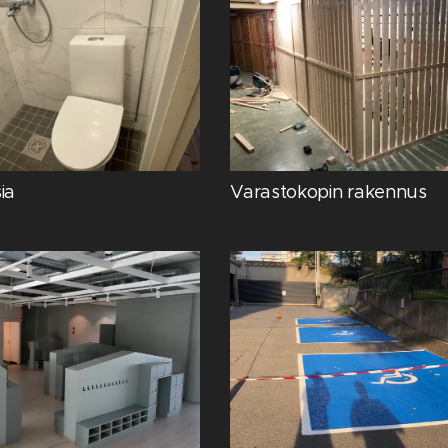
ia
Varastokopin rakennus