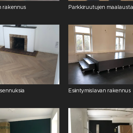
n rakennus
Parkkiruutujen maalaust
asennuksia
Esiintymislavan rakennus