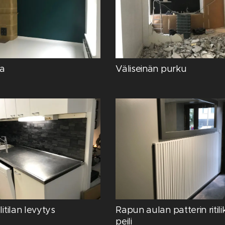
ia
Väliseinän purku
litilan levytys
Rapun aulan patterin ritili
peili